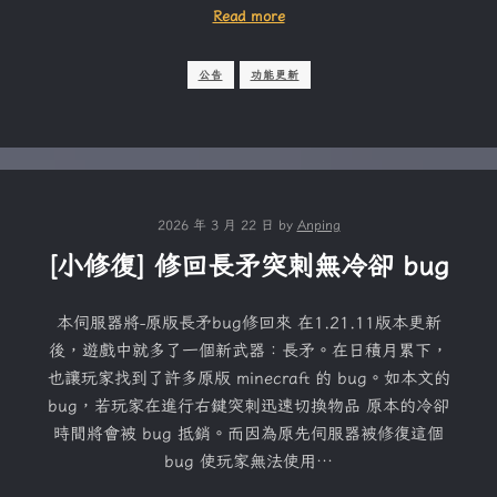
Read more
公告
功能更新
2026 年 3 月 22 日
by
Anping
[小修復] 修回長矛突刺無冷卻 bug
本伺服器將-原版長矛bug修回來 在1.21.11版本更新
後，遊戲中就多了一個新武器：長矛。在日積月累下，
也讓玩家找到了許多原版 minecraft 的 bug。如本文的
bug，若玩家在進行右鍵突刺迅速切換物品 原本的冷卻
時間將會被 bug 抵銷。而因為原先伺服器被修復這個
bug 使玩家無法使用…