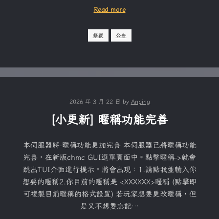
Read more
修復
公告
2026 年 3 月 22 日
by
Anping
[小更新] 暱稱功能完善
本伺服器將-暱稱功能更加完善 本伺服器已將暱稱功能
完善，在新版chmc GUI選單頁面中。點擊暱稱->就會
跳出TUI介面進行提示。將會出現：1.請點我並輸入你
想要的暱稱2.你目前的暱稱是 <XXXXXX>暱稱 (點擊即
可複製目前暱稱的格式設置) 若玩家想要更改暱稱，但
是又不想要忘記…