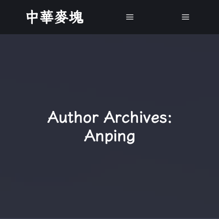
中華麥塊
Main menu
Main m
Author Archives:
Anping