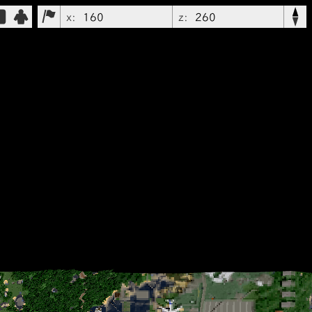
x:
z: