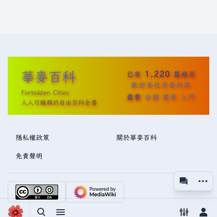
華麥百科
1,220
已有
篇條目
歡迎各位完善內容
Forbidden Cities
查看
分類
變更
入門
人人可編輯的自由百科全書
隱私權政策
關於華麥百科
免責聲明
更多操
associated
視圖
切換搜尋
切換選單
切換偏好
切