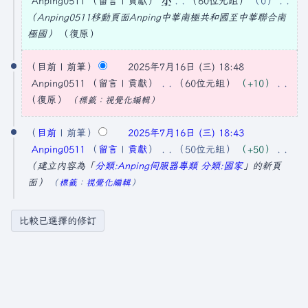
Anping0511
留言
貢獻
小
60位元組
0
2
Anping0511移動頁面
Anping中華南極共和國
至
中華聯合南
5
極國
復原
年
2
目前
前筆
2025年7月16日 (三) 18:48
7
0
Anping0511
留言
貢獻
60位元組
+10
月
2
無
復原
標籤
：
視覺化編輯
1
5
編
7
輯
目前
前筆
2025年7月16日 (三) 18:43
年
日
摘
Anping0511
留言
貢獻
50位元組
+50
7
要
建立內容為「
分類:Anping伺服器專類
分類:國家
」的新頁
(
月
面
標籤
：
視覺化編輯
星
1
期
6
四
日
)
(
星
期