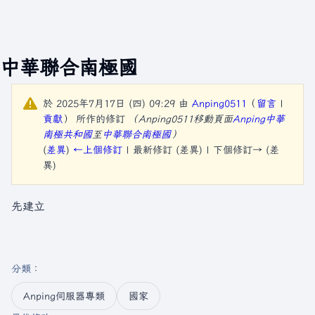
中華聯合南極國
於 2025年7月17日 (四) 09:29 由
Anping0511
（
留言
|
貢獻
）
所作的修訂
（Anping0511移動頁面
Anping中華
南極共和國
至
中華聯合南極國
）
(
差異
)
←上個修訂
| 最新修訂 (差異) | 下個修訂→ (差
異)
先建立
分類
：​
Anping伺服器專類
國家