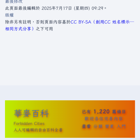
最後修改
此頁面最後編輯於 2025年7月17日 (星期四) 09:29。
版權
除非另有註明，否則頁面內容基於
CC BY-SA（創用CC 姓名標示─
相同方式分享）
之下可用
華麥百科
1,220
已有
篇條目
歡迎各位完善內容
Forbidden Cities
查看
分類
變更
入門
人人可編輯的自由百科全書