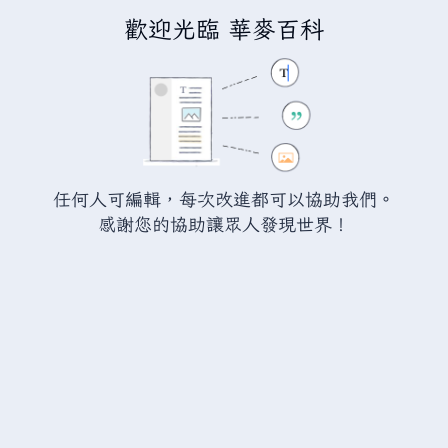
歡迎光臨 華麥百科
正在編輯
中華蘇維埃共和國 泥田特
別行政區域 相關法律條文
（章節）
警告：
您尚未登入。 若您進行任何的編輯您的 IP
任何人可編輯，每次改進都可以協助我們。
位址將會被公開。 若您
登入
或
建立帳號
，您的
感謝您的協助讓眾人發現世界！
編輯將會以您的使用者名稱標示，並能擁有另外的
益處。
切換
進階
特殊文字
說明