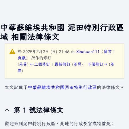
中華蘇維埃共和國 泥田特別行政區
域 相關法律條文
於 2025年2月2日 (日) 21:46 由
Xiaotuen111
（
留言
|
貢獻
）
所作的修訂
(
差異
)
←上個修訂
|
最新修訂
(
差異
) |
下個修訂→
(
差
異
)
本文記載了
中華蘇維埃共和國
泥田特別行政區
的法律條文。
第 1 號法律條文
歡迎來到泥田特別行政區，此地的行政長官或特首是：