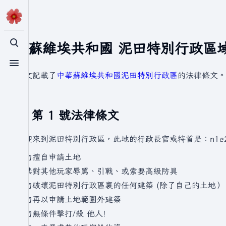
中華蘇維埃共和國 泥田特別行政區
切換搜尋
切換選單
本文記載了
中華蘇維埃共和國
泥田特別行政區
的法律條文。
第 1 號法律條文
歡迎來到泥田特別行政區，此地的行政長官或特首是：n1e
請勿擅自申請土地
嚴禁對其他玩家辱罵、引戰、或索要高級防具
請勿破壞泥田特別行政區裏的任何建築 (除了自己的土地）
請勿再以申請土地範圍外建築
請勿無條件擊打/殺 他人!