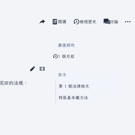
分享此頁面
更多
閱讀
檢視歷史
頁面
討論
視圖
associated-pag
最後修改
1 個月前
目次
為泥田的法規：
第 1 號法律條文
特區基本權力法