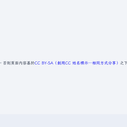
，否則頁面內容基於
CC BY-SA（創用CC 姓名標示─相同方式分享）
之