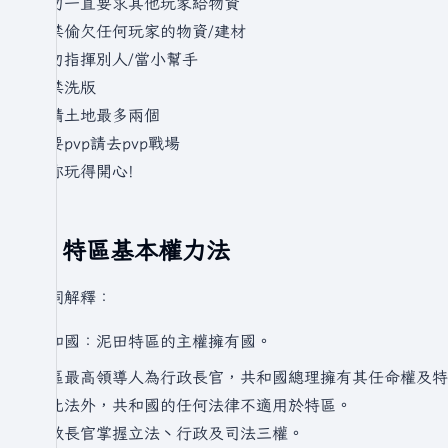
請勿一直要求其他玩家給物資
嚴禁偷欠任何玩家的物資/建材
請勿指揮別人/當小幫手
嚴禁洗版
申請土地最多兩個
如要pvp請去pvp戰場
祝你玩得開心!
特區基本權力法
字詞解釋：
共和國：泥田特區的主權擁有國。
特區最高領導人為行政長官，共和國總理擁有其任命權及特
除此法外，共和國的任何法律不適用於特區。
行政長官掌握立法丶行政及司法三權。