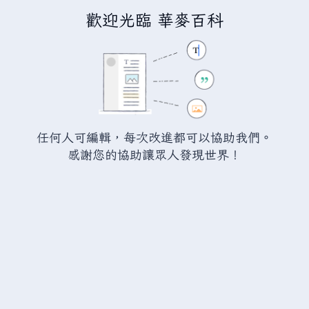
歡迎光臨 華麥百科
正在編輯
中華麥塊
（章節）
警告：
您尚未登入。 若您進行任何的編輯您的 IP
位址將會被公開。 若您
登入
或
建立帳號
，您的
任何人可編輯，每次改進都可以協助我們。
編輯將會以您的使用者名稱標示，並能擁有另外的
感謝您的協助讓眾人發現世界！
益處。
切換
進階
特殊文字
說明