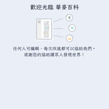
歡迎光臨 華麥百科
正在編輯
中華麥塊
（章節）
警告：
您尚未登入。 若您進行任何的編輯您的 IP
位址將會被公開。 若您
登入
或
建立帳號
，您的
任何人可編輯，每次改進都可以協助我們。
編輯將會以您的使用者名稱標示，並能擁有另外的
感謝您的協助讓眾人發現世界！
益處。
切換
進階
特殊文字
說明