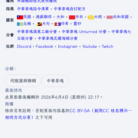
權限
申請輔助程式使用權限
指南
中華麥塊指令清單
•
中華麥塊自訂配方
民國
•
德蘇聯邦
•
大和
•
中共
•
大明
•
共和英國
•
國家
北極
•
犬句
•
珍希
•
靈妙
中華麥塊滿意工廠分會
•
中華麥塊 Unturned 分會
•
中華麥塊七
分會
日殺分會
•
中華麥塊瓦爾海姆分會
社群
Discord
•
Facebook
•
Instagram
•
Youtube
•
Twitch
分類
：​
伺服器與聯網
中華麥塊
最後修改
此頁面最後編輯於 2026年6月4日 (星期四) 22:17。
版權
除非另有註明，否則頁面內容基於
CC BY-SA（創用CC 姓名標示─
相同方式分享）
之下可用