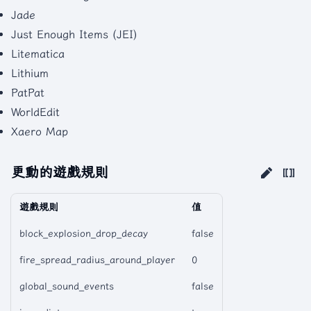
Jade
Just Enough Items (JEI)
Litematica
Lithium
PatPat
WorldEdit
Xaero Map
更動的遊戲規則
遊戲規則
值
block_explosion_drop_decay
false
fire_spread_radius_around_player
0
global_sound_events
false