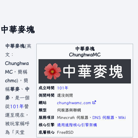
中華麥塊
中華麥塊
(英
中華麥塊
ChunghwaMC
文：
Chunghwa
MC
，簡稱
chmc
)，簡
成立時間
101年
稱
華麥
、
中
倒閉時間
還沒倒閉
麥
，是一個
網站
chunghwamc.com
從
101年
營
類型
伺服器與聯網
運至現在，
服務項目
Minecraft 伺服器、
DNS 伺服器
、
Wiki
被玩家稱呼
核心引擎
通用進階核心引擎架構
為「天堂
底層核心
FreeBSD