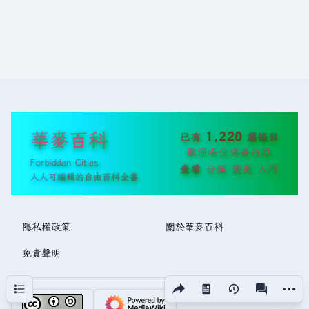
華麥百科
1,220
已有
篇條目
歡迎各位完善內容
Forbidden Cities
查看
分類
變更
入門
人人可編輯的自由百科全書
隱私權政策
關於華麥百科
免責聲明
分享此頁面
更多操
目次
視圖
associated