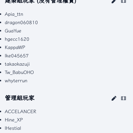
建築組玩家 (沒有管理權責)
Apia_ttn
dragon060810
GuaYue
hgecc1620
KappaWP
lke045657
takaokazuji
Tw_BabuOHO
whyterrun
管理組玩家
ACCELANCER
Hine_XP
lHestial