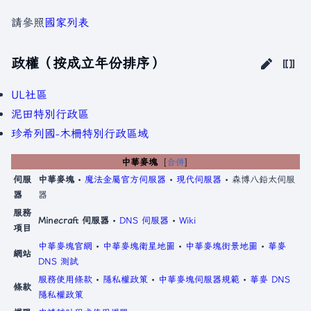
請參照
國家列表
政權（按成立年份排序）
UL社區
泥田特別行政區
珍希列國-木柵特別行政區域
中華麥塊
合併
伺服
中華麥塊
•
魔法金屬官方伺服器
•
現代伺服器
• 森博八鉛太伺服
器
器
服務
Minecraft 伺服器
•
DNS 伺服器
•
Wiki
項目
中華麥塊官網
•
中華麥塊衛星地圖
•
中華麥塊街景地圖
•
華麥
網站
DNS 測試
服務使用條款
•
隱私權政策
•
中華麥塊伺服器規範
•
華麥 DNS
條款
隱私權政策