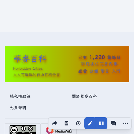
華麥百科
1,220
已有
篇條目
歡迎各位完善內容
Forbidden Cities
查看
分類
變更
入門
人人可編輯的自由百科全書
隱私權政策
關於華麥百科
免責聲明
分享此頁面
更多操
視圖
associated