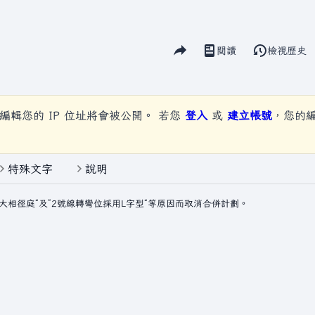
分享此頁面
閱讀
檢視歷史
視圖
編輯您的 IP 位址將會被公開。 若您
登入
或
建立帳號
，您的
特殊文字
說明