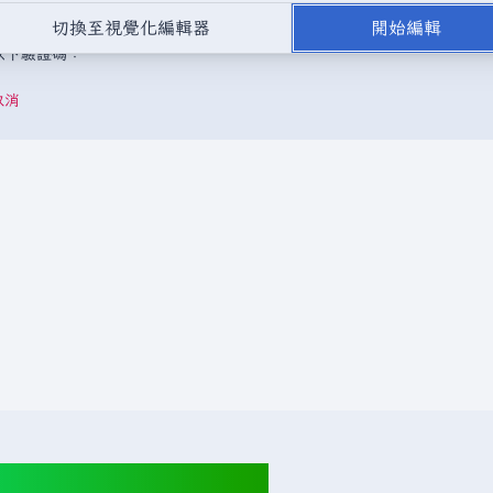
，或是取自不受版權保護的公開領域或自由資源。
請勿在未經授權的情況
切換至視覺化編輯器
開始編輯
成以下驗證碼：
取消