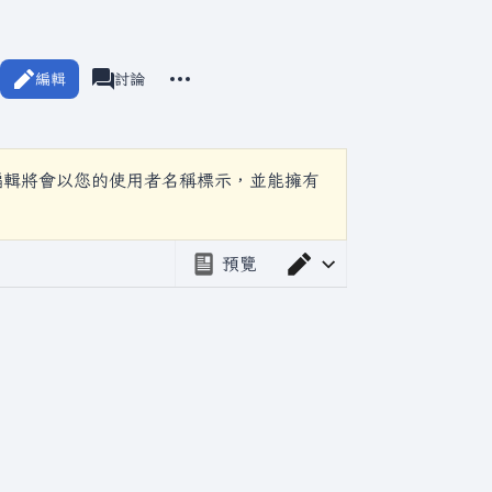
更多操作
編輯
頁面
討論
associated-pages
編輯將會以您的使用者名稱標示，並能擁有
預覽
切換編輯器