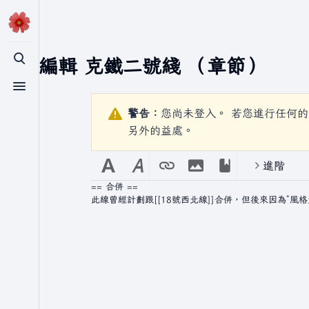
正在編輯
克鐵二號綫
（章節）
切換搜尋
切換選單
警告：
您尚未登入。 若您進行任何的
另外的益處。
進階