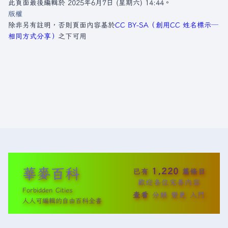
此頁面最後編輯於 2025年6月7日 (星期六) 14:44。
版權
除非另有註明，否則頁面內容基於
CC BY-SA（創用CC 姓名標示─
相同方式分享）
之下可用
華麥百科
1,220
已有
篇條目
歡迎各位完善內容
Forbidden Cities
查看
分類
變更
入門
人人可編輯的自由百科全書