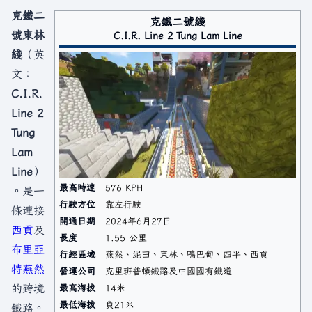
克鐵二
克鐵二號綫
號東林
C.I.R. Line 2 Tung Lam Line
綫
（英
文：
C.I.R.
Line 2
Tung
Lam
Line
）
最高時速
576 KPH
。是一
行駛方位
靠左行駛
條連接
開通日期
2024年6月27日
西貢
及
長度
1.55 公里
布里亞
行經區域
燕然、泥田、東林、鴨巴甸、四平、西貢
特
燕然
營運公司
克里班普頓鐵路及中國國有鐵道
的跨境
最高海拔
14米
最低海拔
負21米
鐵路。