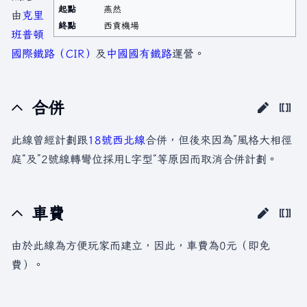
起點
燕然
由
克里
終點
西貢機場
班普頓
國際鐵路（CIR）
及
中國國有鐵路
運營。
合併
此線曾經計劃跟
18號西北線
合併，但後來因為”風格大相徑
庭“及”2號線轉彎位採用L字型“等原因而取消合併計劃。
車費
由於此線為方便玩家而建立，因此，車費為0元（即免
費）。