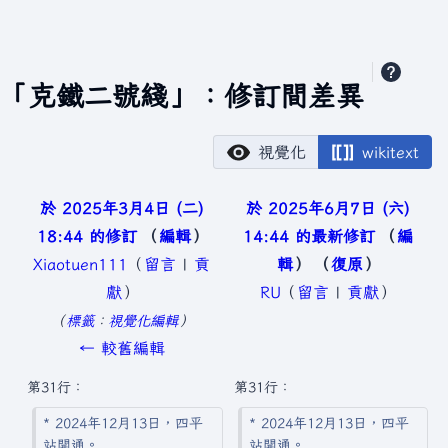
「克鐵二號綫」：修訂間差異
視覺化
wikitext
於 2025年3月4日 (二)
於 2025年6月7日 (六)
18:44 的修訂
編輯
14:44 的最新修訂
編
Xiaotuen111
（
留言
|
貢
輯
復原
獻
）
RU
（
留言
|
貢獻
）
無
無
標籤
：
視覺化編輯
編
編
← 較舊編輯
輯
輯
第31行：
第31行：
摘
摘
* 2024年12月13日，四平
* 2024年12月13日，四平
要
要
站開通。
站開通。