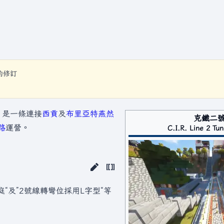
的修訂
。是一條連接
西貢
及
布里亞特
燕然
克鐵二
路
運營。
C.I.R. Line 2 Tu
“及”2號線轉彎位採用L字型“等