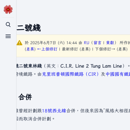
克鐵二號綫
切換搜尋
切換選單
於 2025年6月7日 (六) 14:44 由
RU
（
留言
|
貢獻
）
所作
(
差異
)
←上個修訂
| 最新修訂 (差異) | 下個修訂→ (差異)
克鐵二號東林綫
（英文：
C.I.R. Line 2 Tung Lam Line
）
的跨境鐵路。由
克里班普頓國際鐵路（CIR）
及
中國國有鐵
合併
此線曾經計劃跟
18號西北線
合併，但後來因為”風格大相徑庭
原因而取消合併計劃。