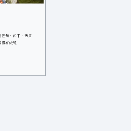
鴨巴甸、四平、西貢
國國有鐵道