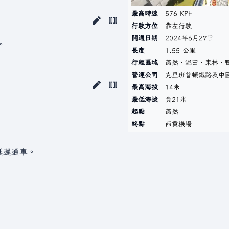
最高時速
576 KPH
行駛方位
靠左行駛
開通日期
2024年6月27日
。
長度
1.55 公里
行經區域
燕然、泥田、東林、
營運公司
克里班普頓鐵路及中
最高海拔
14米
最低海拔
負21米
起點
燕然
終點
西貢機場
延遲通車。