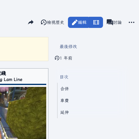
分享此頁面
更多
閱讀
檢視歷史
編輯
頁面
討論
視圖
associated-pag
最後修改
1 年前
號綫
目次
ng Lam Line
合併
車費
延伸