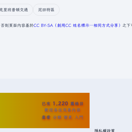
克里班普頓交通
泥田特區
，否則頁面內容基於
CC BY-SA（創用CC 姓名標示─相同方式分享）
之下
1,220
已有
篇條目
歡迎各位完善內容
查看
分類
變更
入門
隱私權政策