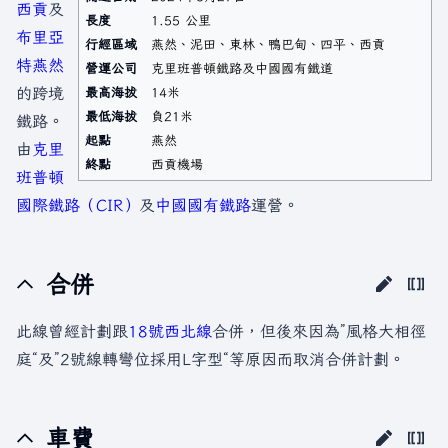
西貢
及
長度
1.55 公里
布里亞
行經區域
燕然、泥田、東林、鴨巴甸、四平、西貢
特
燕然
營運公司
克里班普頓鐵路及中國國有鐵道
的跨境
最高海拔
14米
最低海拔
負21米
鐵路。
起點
燕然
由
克里
終點
西貢機場
班普頓
國際鐵路（CIR）
及
中國國有鐵路
運營。
合併
此線曾經計劃跟
18號西北線
合併，但後來因為”風格大相徑
庭“及”2號線轉彎位採用L字型“等原因而取消合併計劃。
車費