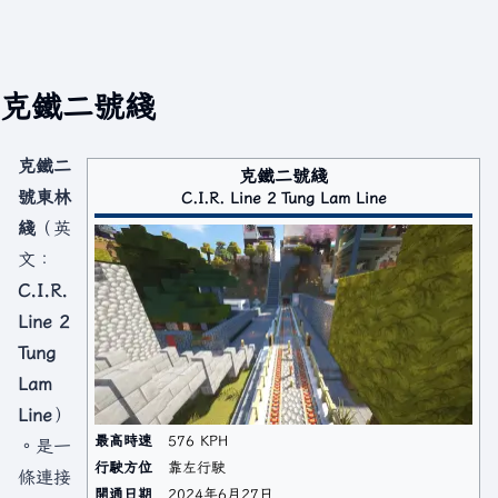
克鐵二號綫
克鐵二
克鐵二號綫
號東林
C.I.R. Line 2 Tung Lam Line
綫
（英
文：
C.I.R.
Line 2
Tung
Lam
Line
）
最高時速
576 KPH
。是一
行駛方位
靠左行駛
條連接
開通日期
2024年6月27日