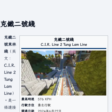
克鐵二號綫
克鐵二
克鐵二號綫
號東林
C.I.R. Line 2 Tung Lam Line
綫
（英
文：
C.I.R.
Line 2
Tung
Lam
Line
）
最高時速
576 KPH
。是一
行駛方位
靠左行駛
條連接
開通日期
2024年6月27日