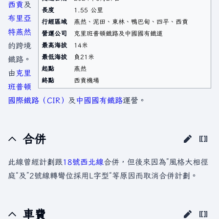
西貢
及
長度
1.55 公里
布里亞
行經區域
燕然、泥田、東林、鴨巴甸、四平、西貢
特
燕然
營運公司
克里班普頓鐵路及中國國有鐵道
的跨境
最高海拔
14米
最低海拔
負21米
鐵路。
起點
燕然
由
克里
終點
西貢機場
班普頓
國際鐵路（CIR）
及
中國國有鐵路
運營。
合併
此線曾經計劃跟
18號西北線
合併，但後來因為”風格大相徑
庭“及”2號線轉彎位採用L字型“等原因而取消合併計劃。
車費