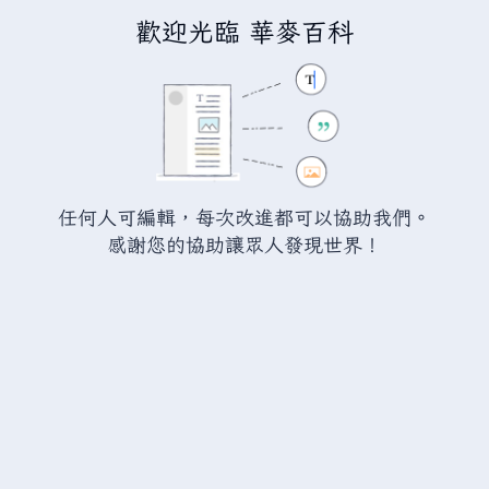
歡迎光臨 華麥百科
正在建立「
分類討論:國際和平聯
盟
」
您正連結至一頁不存在頁面。要建立該頁面，請在下方的編
任何人可編輯，每次改進都可以協助我們。
輯方塊中輸入內容（詳情請參考
說明頁面
）。如果您是不小
感謝您的協助讓眾人發現世界！
心來到此頁面，請點選瀏覽器的
返回
按鈕。
警告：
您尚未登入。 若您進行任何的編輯您的 IP
位址將會被公開。 若您
登入
或
建立帳號
，您的
編輯將會以您的使用者名稱標示，並能擁有另外的
益處。