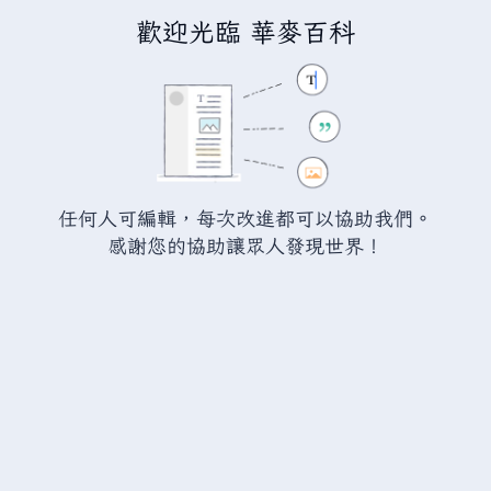
歡迎光臨 華麥百科
正在建立「
分類討論:已忽略顯示標
題的頁面
」
您正連結至一頁不存在頁面。要建立該頁面，請在下方的編
任何人可編輯，每次改進都可以協助我們。
輯方塊中輸入內容（詳情請參考
說明頁面
）。如果您是不小
感謝您的協助讓眾人發現世界！
心來到此頁面，請點選瀏覽器的
返回
按鈕。
警告：
您尚未登入。 若您進行任何的編輯您的 IP
位址將會被公開。 若您
登入
或
建立帳號
，您的
編輯將會以您的使用者名稱標示，並能擁有另外的
益處。