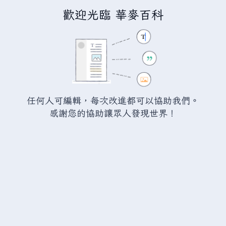
歡迎光臨 華麥百科
正在建立「
分類討論:滿意工廠的裝
備
」
您正連結至一頁不存在頁面。要建立該頁面，請在下方的編
任何人可編輯，每次改進都可以協助我們。
輯方塊中輸入內容（詳情請參考
說明頁面
）。如果您是不小
感謝您的協助讓眾人發現世界！
心來到此頁面，請點選瀏覽器的
返回
按鈕。
警告：
您尚未登入。 若您進行任何的編輯您的 IP
位址將會被公開。 若您
登入
或
建立帳號
，您的
編輯將會以您的使用者名稱標示，並能擁有另外的
益處。