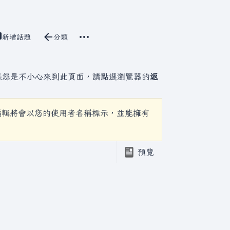
更多操作
建立原始碼
新增話題
分類
討論
視圖
associated-pages
果您是不小心來到此頁面，請點選瀏覽器的
返
編輯將會以您的使用者名稱標示，並能擁有
預覽