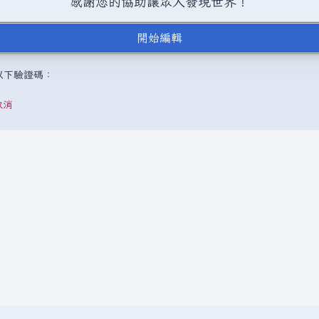
感謝您的協助讓眾人發現世界！
BY-SA（創用CC 姓名標示─相同方式分享）授權條款發佈（詳情請見
說
開始編輯
，或是取自不受版權保護的公開領域或自由資源。
請勿在未經授權的情況
成以下驗證碼：
取消