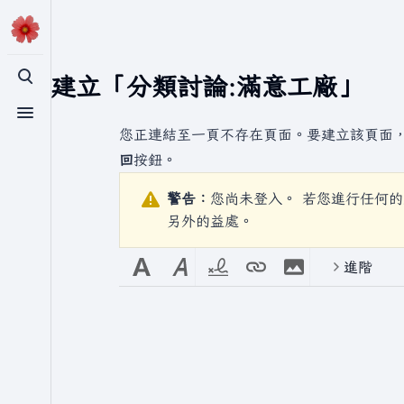
正在建立「
分類討論:滿意工廠
」
切換搜尋
切換選單
您正連結至一頁不存在頁面。要建立該頁面
回
按鈕。
警告：
您尚未登入。 若您進行任何的
另外的益處。
進階