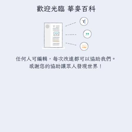
歡迎光臨 華麥百科
正在建立「
分類討論:玩家
」
您正連結至一頁不存在頁面。要建立該頁面，請在下方的編
輯方塊中輸入內容（詳情請參考
說明頁面
）。如果您是不小
任何人可編輯，每次改進都可以協助我們。
心來到此頁面，請點選瀏覽器的
返回
按鈕。
感謝您的協助讓眾人發現世界！
警告：
您尚未登入。 若您進行任何的編輯您的 IP
位址將會被公開。 若您
登入
或
建立帳號
，您的
編輯將會以您的使用者名稱標示，並能擁有另外的
益處。
進階
特殊文字
說明