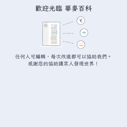
歡迎光臨 華麥百科
正在建立「
分類討論:臺灣紅石科技
伺服器
」
您正連結至一頁不存在頁面。要建立該頁面，請在下方的編
任何人可編輯，每次改進都可以協助我們。
輯方塊中輸入內容（詳情請參考
說明頁面
）。如果您是不小
感謝您的協助讓眾人發現世界！
心來到此頁面，請點選瀏覽器的
返回
按鈕。
警告：
您尚未登入。 若您進行任何的編輯您的 IP
位址將會被公開。 若您
登入
或
建立帳號
，您的
編輯將會以您的使用者名稱標示，並能擁有另外的
益處。