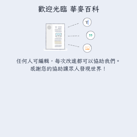
歡迎光臨 華麥百科
正在建立「
分類討論:非國家政權
」
您正連結至一頁不存在頁面。要建立該頁面，請在下方的編
輯方塊中輸入內容（詳情請參考
說明頁面
）。如果您是不小
任何人可編輯，每次改進都可以協助我們。
心來到此頁面，請點選瀏覽器的
返回
按鈕。
感謝您的協助讓眾人發現世界！
警告：
您尚未登入。 若您進行任何的編輯您的 IP
位址將會被公開。 若您
登入
或
建立帳號
，您的
編輯將會以您的使用者名稱標示，並能擁有另外的
益處。
進階
特殊文字
說明