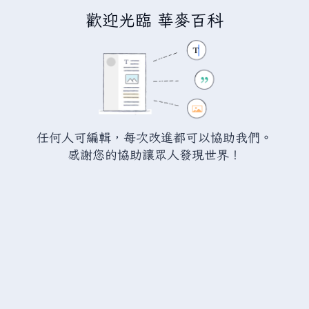
歡迎光臨 華麥百科
正在建立「
分類討論:79999的土
地
」
您正連結至一頁不存在頁面。要建立該頁面，請在下方的編
任何人可編輯，每次改進都可以協助我們。
輯方塊中輸入內容（詳情請參考
說明頁面
）。如果您是不小
感謝您的協助讓眾人發現世界！
心來到此頁面，請點選瀏覽器的
返回
按鈕。
警告：
您尚未登入。 若您進行任何的編輯您的 IP
位址將會被公開。 若您
登入
或
建立帳號
，您的
編輯將會以您的使用者名稱標示，並能擁有另外的
益處。