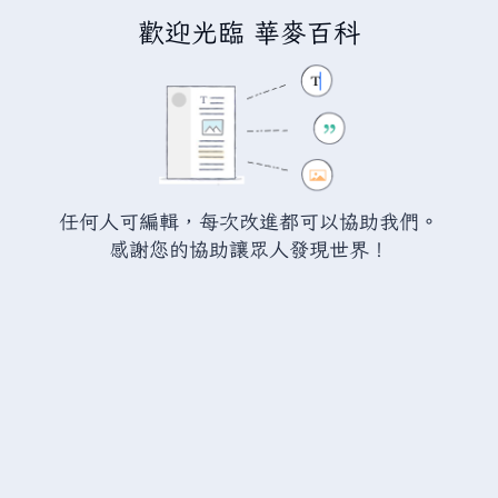
歡迎光臨 華麥百科
正在建立「
分類討論:Bin Kwan
City
」
您正連結至一頁不存在頁面。要建立該頁面，請在下方的編
任何人可編輯，每次改進都可以協助我們。
輯方塊中輸入內容（詳情請參考
說明頁面
）。如果您是不小
感謝您的協助讓眾人發現世界！
心來到此頁面，請點選瀏覽器的
返回
按鈕。
警告：
您尚未登入。 若您進行任何的編輯您的 IP
位址將會被公開。 若您
登入
或
建立帳號
，您的
編輯將會以您的使用者名稱標示，並能擁有另外的
益處。