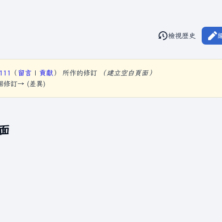
閱讀
檢視歷史
視圖
111
（
留言
|
貢獻
）
所作的修訂
（建立空白頁面）
下個修訂→ (差異)
面