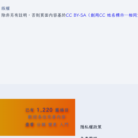
版權
。
除非另有註明，否則頁面內容基於
CC BY-SA（創用CC 姓名標示─相
1,220
已有
篇條目
歡迎各位完善內容
查看
分類
變更
入門
隱私權政策