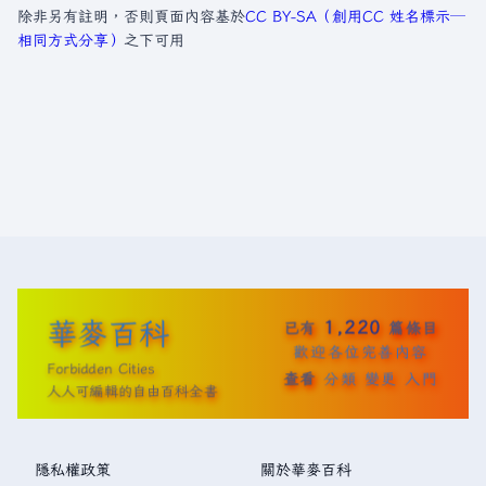
除非另有註明，否則頁面內容基於
CC BY-SA（創用CC 姓名標示─
相同方式分享）
之下可用
華麥百科
1,220
已有
篇條目
歡迎各位完善內容
Forbidden Cities
查看
分類
變更
入門
人人可編輯的自由百科全書
隱私權政策
關於華麥百科