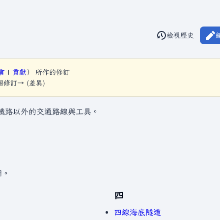
閱讀
檢視歷史
視圖
言
|
貢獻
）
所作的修訂
下個修訂→ (差異)
鐵路以外的交通路線與工具。
個。
四
四線海底隧道