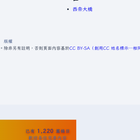
西奈大橋
版權
4。
除非另有註明，否則頁面內容基於
CC BY-SA（創用CC 姓名標示─
1,220
已有
篇條目
歡迎各位完善內容