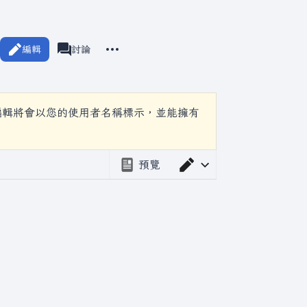
更多操作
編輯
分類
討論
associated-pages
編輯將會以您的使用者名稱標示，並能擁有
預覽
切換編輯器