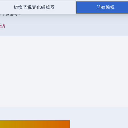
，或是取自不受版權保護的公開領域或自由資源。
請勿在未經授權的情況
切換至視覺化編輯器
開始編輯
成以下驗證碼：
取消