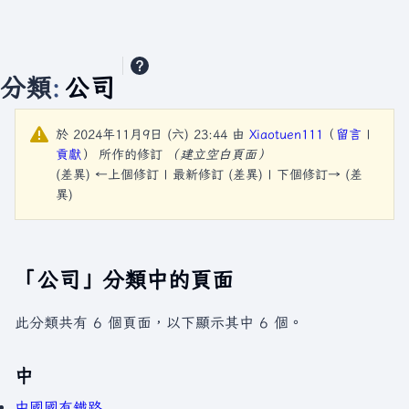
分類
:
公司
於 2024年11月9日 (六) 23:44 由
Xiaotuen111
（
留言
|
貢獻
）
所作的修訂
（建立空白頁面）
(差異) ←上個修訂 | 最新修訂 (差異) | 下個修訂→ (差
異)
「公司」分類中的頁面
此分類共有 6 個頁面，以下顯示其中 6 個。
中
中國國有鐵路