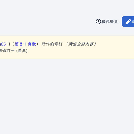
閱讀
檢視歷史
視圖
g0511
（
留言
|
貢獻
）
所作的修訂
（清空全部內容）
下個修訂→ (差異)