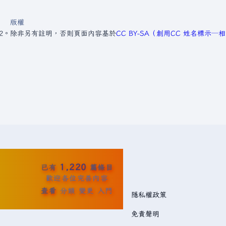
版權
2。
除非另有註明，否則頁面內容基於
CC BY-SA（創用CC 姓名標示
1,220
已有
篇條目
歡迎各位完善內容
查看
分類
變更
入門
隱私權政策
免責聲明