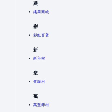
建
建築商城
彩
彩虹百貨
新
新年村
聖
聖誕村
萬
萬聖節村