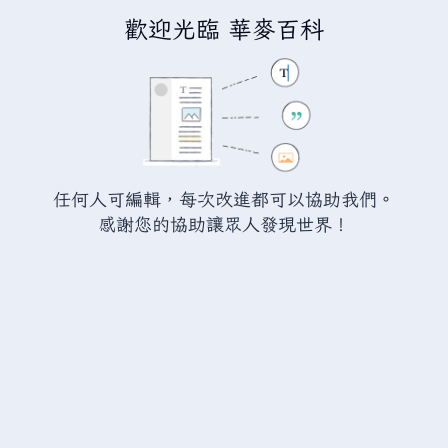
歡迎光臨 華麥百科
正在編輯「
分類:國家政府
」
警告：
您尚未登入。 若您進行任何的編輯您的 IP
位址將會被公開。 若您
登入
或
建立帳號
，您的
任何人可編輯，每次改進都可以協助我們。
編輯將會以您的使用者名稱標示，並能擁有另外的
感謝您的協助讓眾人發現世界！
益處。
切換
進階
特殊文字
說明