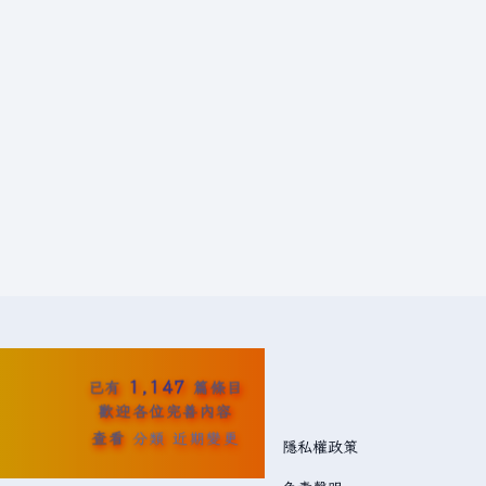
1,147
已有
篇條目
歡迎各位完善內容
查看
分類
近期變更
隱私權政策