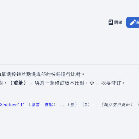
閱讀
檢視歷史
視圖
的單選按鈕並點選底部的按鈕進行比對。
對，
（前筆）
= 與前一筆修訂版本比對，
小
= 次要修訂。
Xiaotuen111
留言
貢獻
空
0
建立空白頁面