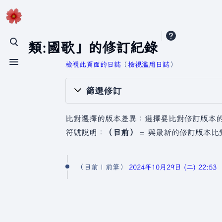
「分類:國歌」的修訂紀錄
切換搜尋
檢視此頁面的日誌
​（
檢視濫用日誌
）
切換選單
篩選修訂
比對選擇的版本差異：選擇要比對修訂版本
符號說明：
（目前）
= 與最新的修訂版本比
2
目前
前筆
2024年10月29日 (二) 22:53
0
2
4
年