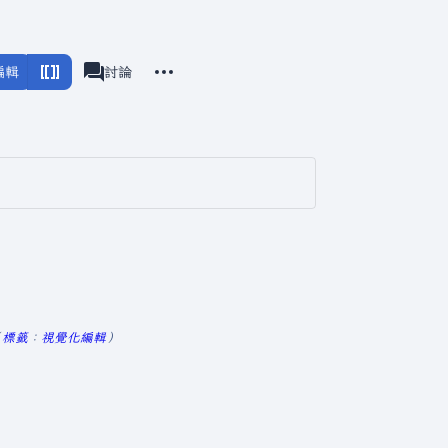
更多操作
編輯
分類
討論
associated-pages
標籤
：
視覺化編輯