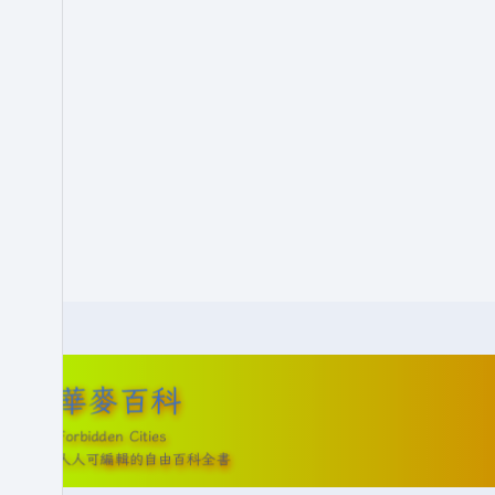
1
0
月
2
9
日
(
星
期
二
)
華麥百科
Forbidden Cities
人人可編輯的自由百科全書