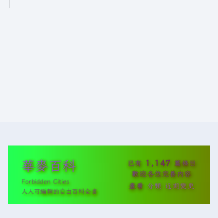
5
年
7
月
1
日
(
星
期
二
)
華麥百科
1,147
已有
篇條目
歡迎各位完善內容
Forbidden Cities
查看
分類
近期變更
人人可編輯的自由百科全書