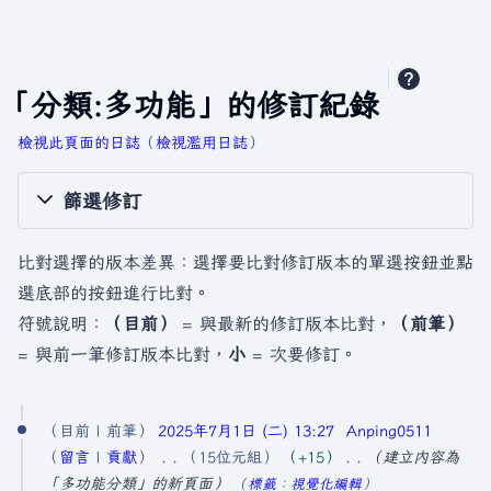
「分類:多功能」的修訂紀錄
檢視此頁面的日誌
​（
檢視濫用日誌
）
篩選修訂
比對選擇的版本差異：選擇要比對修訂版本的單選按鈕並點
選底部的按鈕進行比對。
符號說明：
（目前）
= 與最新的修訂版本比對，
（前筆）
= 與前一筆修訂版本比對，
小
= 次要修訂。
2
目前
前筆
2025年7月1日 (二) 13:27
Anping0511
0
留言
貢獻
15位元組
+15
建立內容為
2
「多功能分類」的新頁面
標籤
：
視覺化編輯