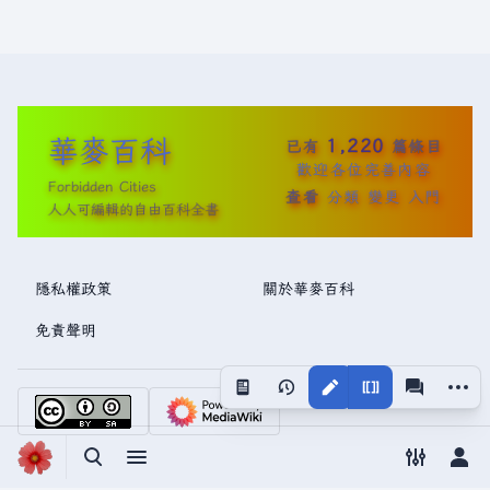
華麥百科
1,220
已有
篇條目
歡迎各位完善內容
Forbidden Cities
查看
分類
變更
入門
人人可編輯的自由百科全書
隱私權政策
關於華麥百科
免責聲明
更多操
視圖
associated
切換搜尋
切換選單
切換偏好
切