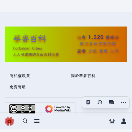
華麥百科
1,220
已有
篇條目
歡迎各位完善內容
Forbidden Cities
查看
分類
變更
入門
人人可編輯的自由百科全書
隱私權政策
關於華麥百科
免責聲明
更多操
視圖
associated
切換搜尋
切換選單
切換偏好
切