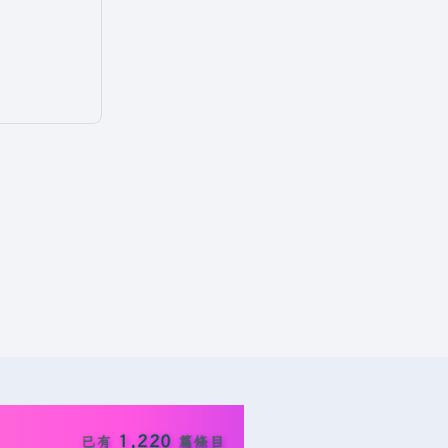
1,220
已有
篇條目