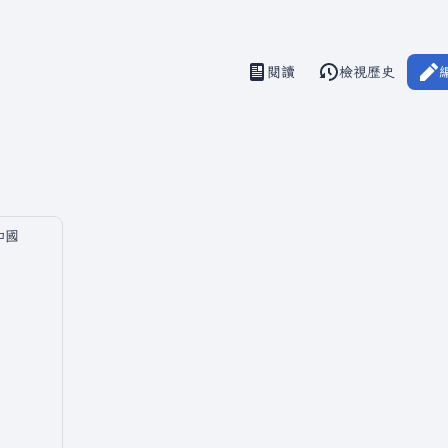
閱讀
檢視歷史
視圖
和國