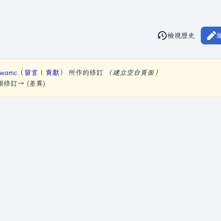
閱讀
檢視歷史
視圖
hwamc
（
留言
|
貢獻
）
所作的修訂
（建立空白頁面）
下個修訂→ (差異)