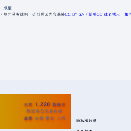
版權
4。
除非另有註明，否則頁面內容基於
CC BY-SA（創用CC 姓名標示─
1,220
已有
篇條目
歡迎各位完善內容
查看
分類
變更
入門
隱私權政策