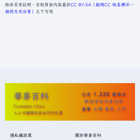
除非另有註明，否則頁面內容基於
CC BY-SA（創用CC 姓名標示─
相同方式分享）
之下可用
華麥百科
1,220
已有
篇條目
歡迎各位完善內容
Forbidden Cities
查看
分類
變更
入門
人人可編輯的自由百科全書
隱私權政策
關於華麥百科