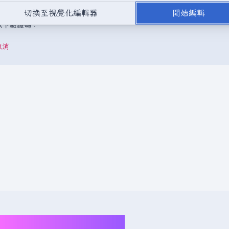
，或是取自不受版權保護的公開領域或自由資源。
請勿在未經授權的情況
切換至視覺化編輯器
開始編輯
成以下驗證碼：
取消