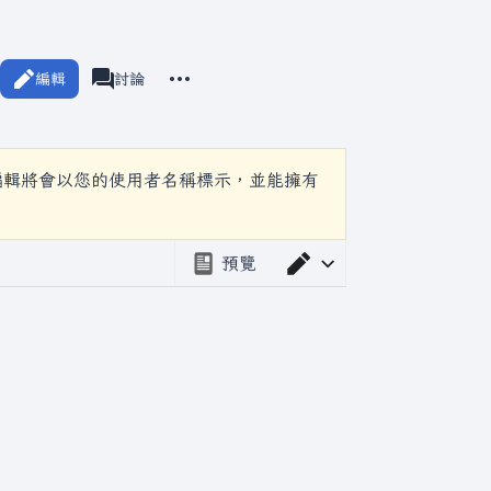
更多操作
編輯
分類
討論
associated-pages
編輯將會以您的使用者名稱標示，並能擁有
預覽
切換編輯器