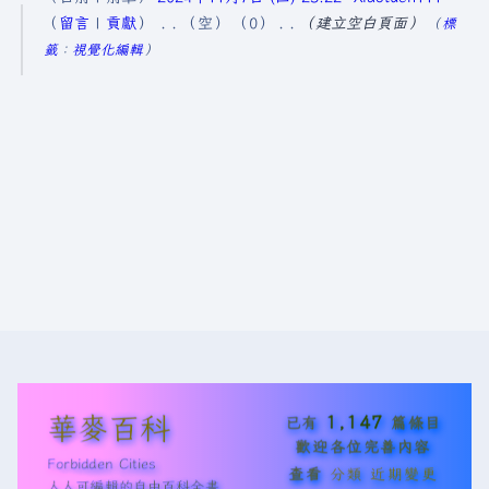
0
留言
貢獻
空
0
建立空白頁面
標
2
籤
：
視覺化編輯
4
年
1
1
月
7
日
(
星
期
四
)
華麥百科
1,147
已有
篇條目
歡迎各位完善內容
Forbidden Cities
查看
分類
近期變更
人人可編輯的自由百科全書