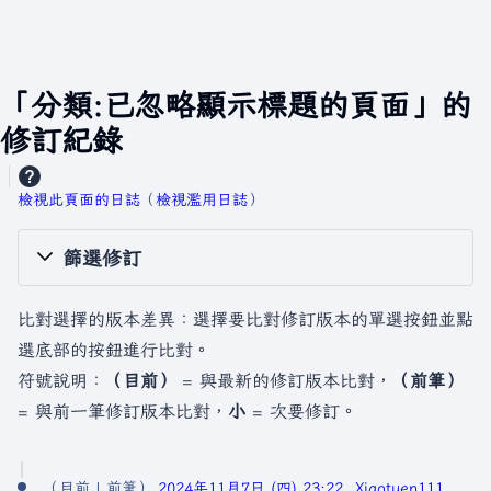
「分類:已忽略顯示標題的頁面」的
修訂紀錄
檢視此頁面的日誌
​（
檢視濫用日誌
）
篩選修訂
比對選擇的版本差異：選擇要比對修訂版本的單選按鈕並點
選底部的按鈕進行比對。
符號說明：
（目前）
= 與最新的修訂版本比對，
（前筆）
= 與前一筆修訂版本比對，
小
= 次要修訂。
2
目前
前筆
2024年11月7日 (四) 23:22
Xiaotuen111