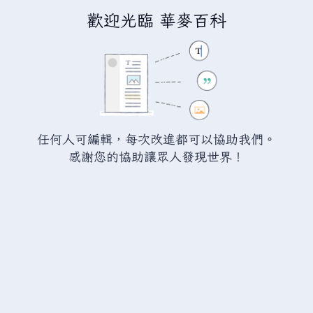
歡迎光臨 華麥百科
正在編輯「
分類:已滅亡的國家
」
警告：
您尚未登入。 若您進行任何的編輯您的 IP
位址將會被公開。 若您
登入
或
建立帳號
，您的
任何人可編輯，每次改進都可以協助我們。
編輯將會以您的使用者名稱標示，並能擁有另外的
感謝您的協助讓眾人發現世界！
益處。
切換
進階
特殊文字
說明