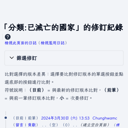
「分類:已滅亡的國家」的修訂紀錄
檢視此頁面的日誌
​（
檢視濫用日誌
）
篩選修訂
比對選擇的版本差異：選擇要比對修訂版本的單選按鈕並點
選底部的按鈕進行比對。
符號說明：
（目前）
= 與最新的修訂版本比對，
（前筆）
= 與前一筆修訂版本比對，
小
= 次要修訂。
2
目前
前筆
2024年3月30日 (六) 13:53
Chunghwamc
0
留言
貢獻
空
0
建立空白頁面
標