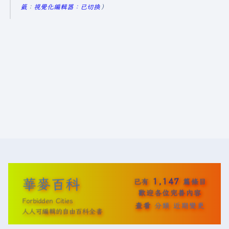
2
籤
：
視覺化編輯器：已切換
4
年
3
月
3
0
日
(
星
期
六
)
華麥百科
1,147
已有
篇條目
歡迎各位完善內容
Forbidden Cities
查看
分類
近期變更
人人可編輯的自由百科全書