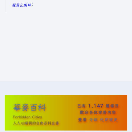
5
視覺化編輯
年
1
0
月
2
9
日
(
星
期
三
)
華麥百科
1,147
已有
篇條目
歡迎各位完善內容
Forbidden Cities
查看
分類
近期變更
人人可編輯的自由百科全書