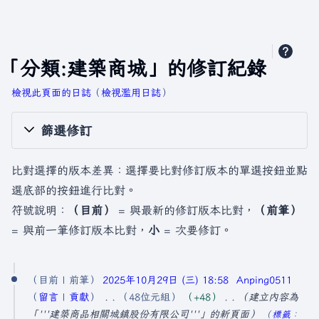
「分類:建築商城」的修訂紀錄
檢視此頁面的日誌
​（
檢視濫用日誌
）
篩選修訂
比對選擇的版本差異：選擇要比對修訂版本的單選按鈕並點
選底部的按鈕進行比對。
符號說明：
（目前）
= 與最新的修訂版本比對，
（前筆）
= 與前一筆修訂版本比對，
小
= 次要修訂。
2
目前
前筆
2025年10月29日 (三) 18:58
Anping0511
0
留言
貢獻
48位元組
+48
建立內容為
2
「'''建築商品相關城鎮股份有限公司'''」的新頁面
標籤
：