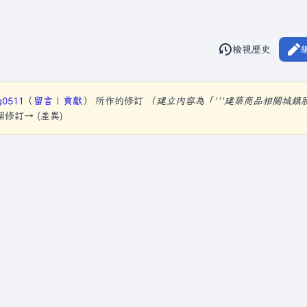
閱讀
檢視歷史
視圖
g0511
（
留言
|
貢獻
）
所作的修訂
（建立內容為「'''建築商品相關城鎮
下個修訂→ (差異)