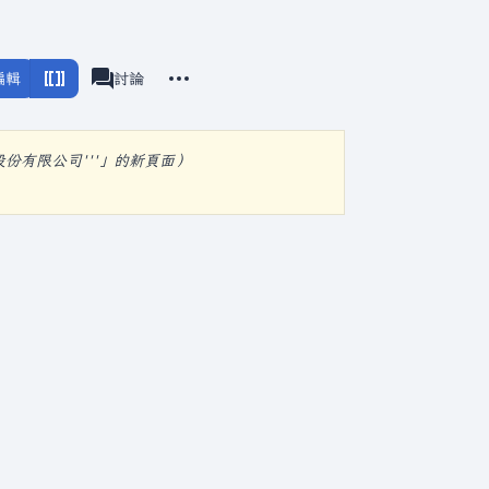
更多操作
編輯
分類
討論
associated-pages
股份有限公司'''」的新頁面）