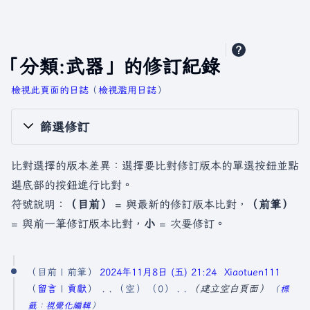
「分類:武器」的修訂紀錄
檢視此頁面的日誌
​（
檢視濫用日誌
）
篩選修訂
比對選擇的版本差異：選擇要比對修訂版本的單選按鈕並點
選底部的按鈕進行比對。
符號說明：
（目前）
= 與最新的修訂版本比對，
（前筆）
= 與前一筆修訂版本比對，
小
= 次要修訂。
2
目前
前筆
2024年11月8日 (五) 21:24
Xiaotuen111
0
留言
貢獻
空
0
建立空白頁面
標
2
籤
：
視覺化編輯