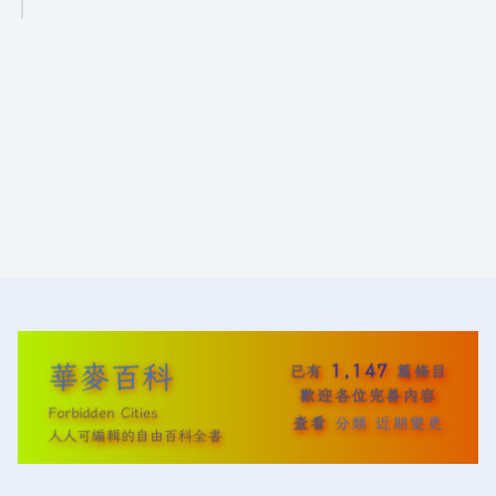
4
年
1
1
月
8
日
(
星
期
五
)
華麥百科
1,147
已有
篇條目
歡迎各位完善內容
Forbidden Cities
查看
分類
近期變更
人人可編輯的自由百科全書