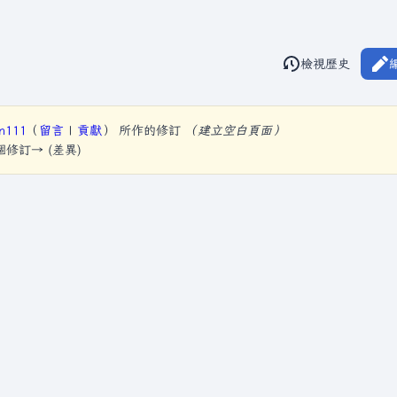
閱讀
檢視歷史
視圖
en111
（
留言
|
貢獻
）
所作的修訂
（建立空白頁面）
下個修訂→ (差異)