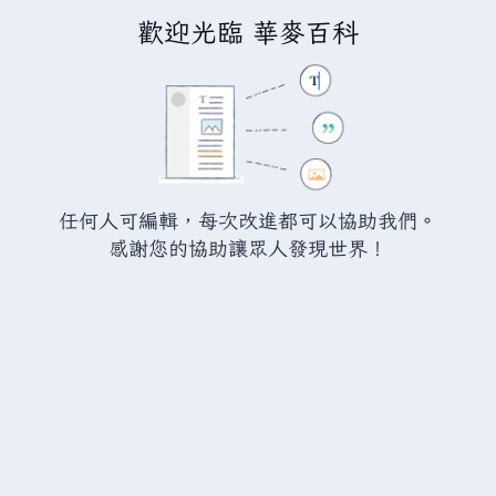
歡迎光臨 華麥百科
正在編輯「
分類:河流
」
警告：
您尚未登入。 若您進行任何的編輯您的 IP
位址將會被公開。 若您
登入
或
建立帳號
，您的
任何人可編輯，每次改進都可以協助我們。
編輯將會以您的使用者名稱標示，並能擁有另外的
感謝您的協助讓眾人發現世界！
益處。
切換
進階
特殊文字
說明