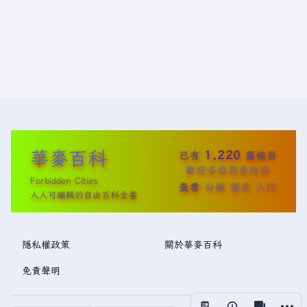
華麥百科
1,220
已有
篇條目
歡迎各位完善內容
Forbidden Cities
查看
分類
變更
入門
人人可編輯的自由百科全書
隱私權政策
關於華麥百科
免責聲明
更多操
視圖
associated